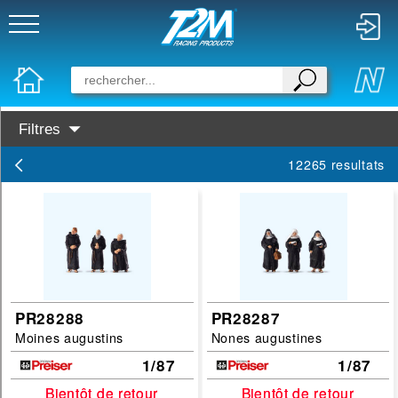
Filtres
Disponibilité :
12265 resultats
En Stock
Prochainement dispo
Marques :
Preiser
PIKO
PR28288
PR28287
Moines augustins
Nones augustines
Merten
1/87
1/87
Faller
Bientôt de retour
Bientôt de retour
Bientôt de retour
Bientôt de retour
Busch