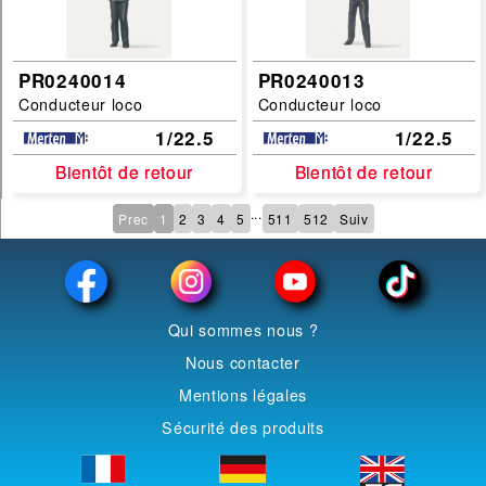
PR0240014
PR0240013
Conducteur loco
Conducteur loco
1/22.5
1/22.5
Bientôt de retour
Bientôt de retour
Bientôt de retour
Bientôt de retour
...
Prec
1
2
3
4
5
511
512
Suiv
Qui sommes nous ?
Nous contacter
Mentions légales
Sécurité des produits