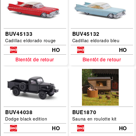
BUV45133
BUV45132
Cadillac eldorado rouge
Cadillac eldorado bleu
HO
HO
Bientôt de retour
Bientôt de retour
Bientôt de retour
Bientôt de retour
BUV44038
BUE1870
Dodge black edition
Sauna en roulotte kit
HO
HO