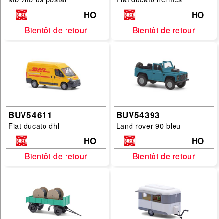
vehicule
HO
HO
catalogue
Bientôt de retour
Bientôt de retour
Bientôt de retour
Bientôt de retour
autorail
remorque
filtrer
BUV54611
BUV54393
Fiat ducato dhl
Land rover 90 bleu
HO
HO
Bientôt de retour
Bientôt de retour
Bientôt de retour
Bientôt de retour