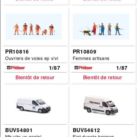
Categories :
decors
car-system
accessoire
alimentation
PR10816
PR10809
digital
Ouvriers de voies ep v/vi
Femmes artisans
figurine
1/87
1/87
voie
Bientôt de retour
Bientôt de retour
Bientôt de retour
Bientôt de retour
coffret
locomotive-vapeur
locomotive-diesel
locomotive-electrique
voiture
BUV54801
BUV54612
wagon
Mb vito us postal
Fiat ducato hermes