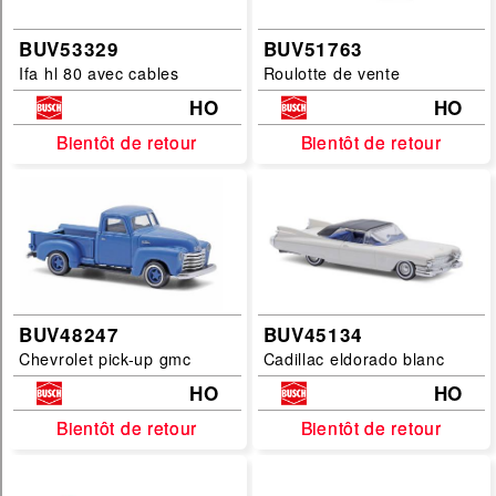
BUV53329
BUV51763
Ifa hl 80 avec cables
Roulotte de vente
HO
HO
Bientôt de retour
Bientôt de retour
Bientôt de retour
Bientôt de retour
BUV48247
BUV45134
Chevrolet pick-up gmc
Cadillac eldorado blanc
HO
HO
Bientôt de retour
Bientôt de retour
Bientôt de retour
Bientôt de retour