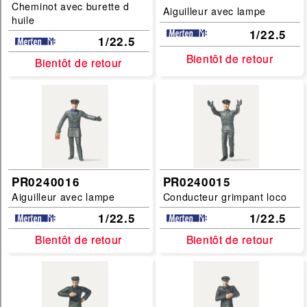
Cheminot avec burette d
Aiguilleur avec lampe
huile
1/22.5
1/22.5
Bientôt de retour
Bientôt de retour
Bientôt de retour
Bientôt de retour
PR0240016
PR0240015
Aiguilleur avec lampe
Conducteur grimpant loco
1/22.5
1/22.5
Bientôt de retour
Bientôt de retour
Bientôt de retour
Bientôt de retour